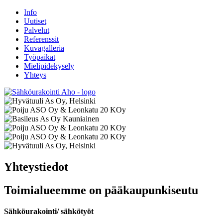
Info
Uutiset
Palvelut
Referenssit
Kuvagalleria
Työpaikat
Mielipidekysely
Yhteys
Yhteystiedot
Toimialueemme on pääkaupunkiseutu
Sähköurakointi/ sähkötyöt