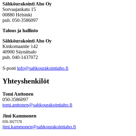
Sähköurakointi Aho Oy
Sorvaajankatu 15
00880 Helsinki
puh. 050-3586097
Talous ja hallinto
Sähköurakointi Aho Oy
Kinkomaantie 142
40900 Säynätsalo
puh. 040-1437072
S-posti
info@sahkourakointiaho.fi
Yhteyshenkilöt
Tomi Anttonen
050-3586097
tomi.anttonen@sahkourakointiaho.fi
Jimi Kammonen
050-3027578
jimi.kammonen@sahkourakointiaho.fi