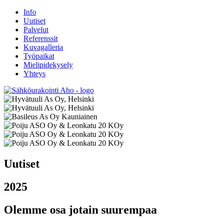
Info
Uutiset
Palvelut
Referenssit
Kuvagalleria
Työpaikat
Mielipidekysely
Yhteys
Uutiset
2025
Olemme osa jotain suurempaa