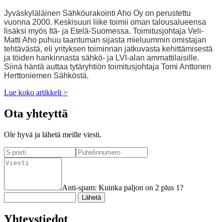
Jyväskyläläinen Sähköurakointi Aho Oy on perustettu
vuonna 2000. Keskisuuri liike toimii oman talousalueensa
lisäksi myös Itä- ja Etelä-Suomessa. Toimitusjohtaja Veli-
Matti Aho puhuu taantuman sijasta mieluummin omistajan
tehtävästä, eli yrityksen toiminnan jatkuvasta kehittämisestä
ja töiden hankinnasta sähkö- ja LVI-alan ammattilaisille.
Siinä häntä auttaa tytäryhtiön toimitusjohtaja Tomi Anttonen
Herttoniemen Sähköstä.
Lue koko artikkeli
>
Ota yhteyttä
Ole hyvä ja lähetä meille viesti.
Anti-spam: Kuinka paljon on 2 plus 1?
Yhteystiedot