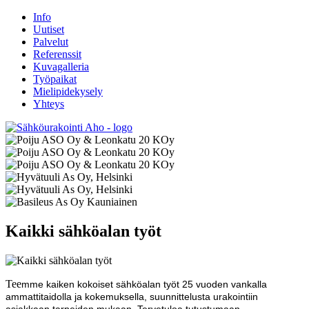
Info
Uutiset
Palvelut
Referenssit
Kuvagalleria
Työpaikat
Mielipidekysely
Yhteys
Kaikki sähköalan työt
Tee
mme kaiken kokoiset sähköalan työt 25 vuoden vankalla
ammattitaidolla ja kokemuksella, suunnittelusta urakointiin
asiakkaan tarpeiden mukaan. Tervetuloa tutustumaan